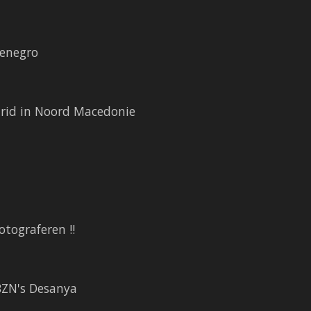
enegro
rid in Noord Macedonie
tograferen !!
BZN's Desanya