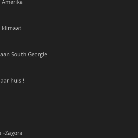
d Amerika
r klimaat
 aan South Georgie
ar huis !
a -Zagora