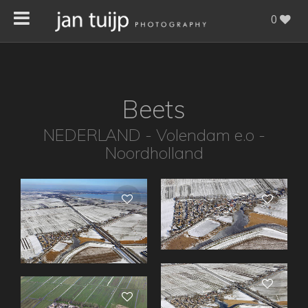
0
Beets
NEDERLAND - Volendam e.o -
Noordholland