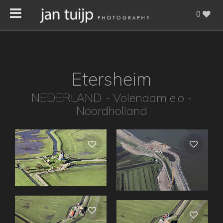
0
Etersheim
NEDERLAND - Volendam e.o -
Noordholland