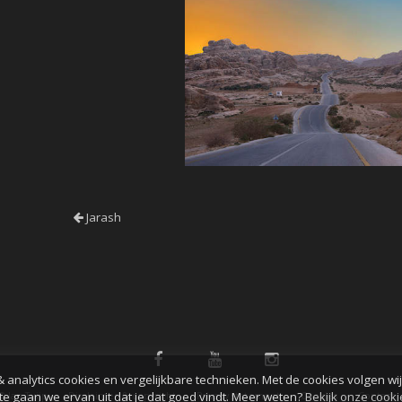
Jarash
& analytics cookies en vergelijkbare technieken. Met de cookies volgen wi
te gaan we ervan uit dat je dat goed vindt. Meer weten?
Bekijk onze cook
© Jan Tuijp
Disclaimer & copyright
Privacy statement
Cookies
Contact