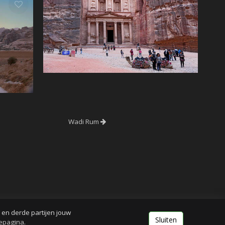
Wadi Rum
j en derde partijen jouw
Sluiten
iepagina
.
Login