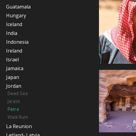
Guatamala
Hungary
Iceland
India
Indonesia
Ireland
Israel
Jamaica
Japan
Jordan
Dead Sea
Jarash
Petra
Wadi Rum
La Reunion
Letland- Latvia