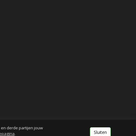
j en derde partijen jouw
Sluiten
iepagina
.
Login