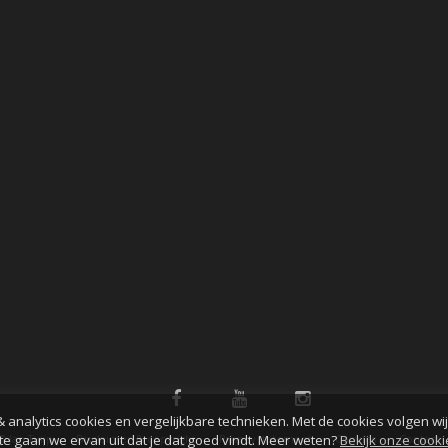
& analytics cookies en vergelijkbare technieken. Met de cookies volgen wi
te gaan we ervan uit dat je dat goed vindt. Meer weten?
Bekijk onze cook
© Jan Tuijp
Disclaimer & copyright
Privacy statement
Cookies
Contact