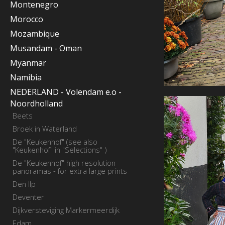
Montenegro
Morocco
Mozambique
Musandam - Oman
Myanmar
Namibia
NEDERLAND - Volendam e.o -
Noordholland
Beets
Broek in Waterland
De "Keukenhof" (see also
"Keukenhof" in "Selections" )
De "Keukenhof" high resolution
panoramas - for extra large prints
Den Ilp
Deventer
Dijkversteviging Markermeerdijk
Edam